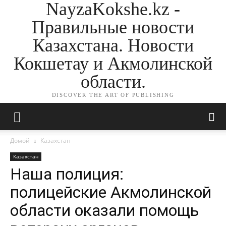
NayzaKokshe.kz -
Правильные новости
Казахстана. Новости
Кокшетау и Акмолинской
области.
DISCOVER THE ART OF PUBLISHING
Домой
Казахстан
Казахстан
Наша полиция:
полицейские Акмолинской
области оказали помощь