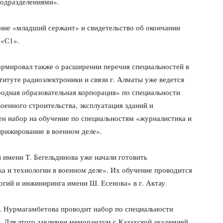
подразделениями».
ние «младший сержант» и свидетельство об окончании
 «С1».
рмировал также о расширении перечня специальностей в
титуте радиоэлектроники и связи г. Алматы уже ведется
одная образовательная корпорация» по специальности
оенного строительства, эксплуатация зданий и
ен набор на обучение по специальностям «журналистика и
ирижирование в военном деле».
имени Т. Бегельдинова уже начали готовить
а и технологии в военном деле». Их обучение проводится
гий и инжиниринга имени Ш. Есенова» в г. Актау.
. Нурмагамбетова проводит набор по специальности
». Для этого заключен меморандум с Казахской академией