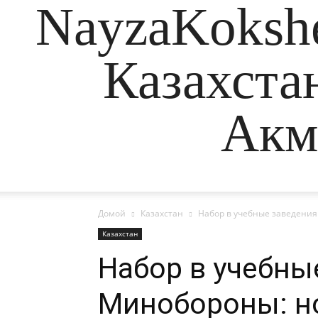
NayzaKokshe
Казахста
Акм
Домой
Казахстан
Набор в учебные заведения
Казахстан
Набор в учебны
Минобороны: н