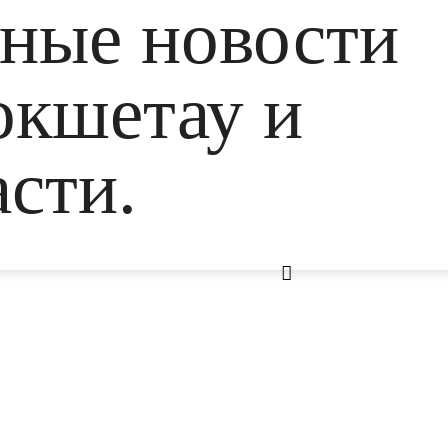
ьные новости
окшетау и
сти.