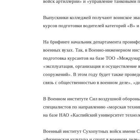
войск артиллерии» и «управление танковыми 
Выпускники колледжей получают воинское зва
курсов подготовки водителей категорий «В» и
На брифинге начальник департамента проинфо
военных вузах. Так, в Военно-инженерном инс
подготовка курсантов на базе ТОО «Междунар
«эксплуатация, организация и осуществление в
сооружений». В этом году будет также провед
связь с общественностью в военном деле», «д
В Военном институте Сил воздушной обороны 
специалистов по направлению «морская техник
на базе НАО «Каспийский университет техноло
Военный институт Сухопутных войск имени С
«физическая культура и спорт в военном деле