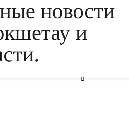
ьные новости
окшетау и
сти.