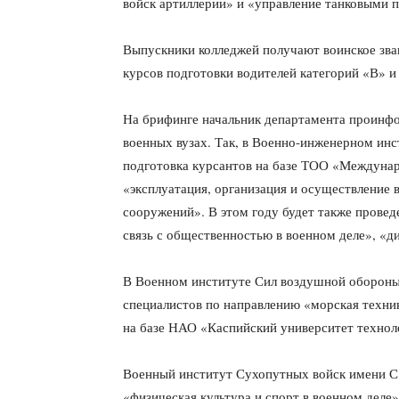
войск артиллерии» и «управление танковыми 
Выпускники колледжей получают воинское зва
курсов подготовки водителей категорий «В» и
На брифинге начальник департамента проинфо
военных вузах. Так, в Военно-инженерном инс
подготовка курсантов на базе ТОО «Междунар
«эксплуатация, организация и осуществление в
сооружений». В этом году будет также провед
связь с общественностью в военном деле», «д
В Военном институте Сил воздушной обороны 
специалистов по направлению «морская техник
на базе НАО «Каспийский университет техноло
Военный институт Сухопутных войск имени С
«физическая культура и спорт в военном деле