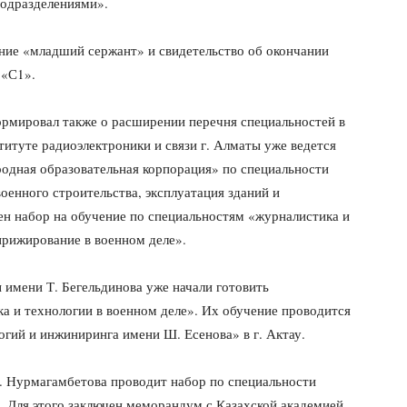
подразделениями».
ние «младший сержант» и свидетельство об окончании
 «С1».
рмировал также о расширении перечня специальностей в
титуте радиоэлектроники и связи г. Алматы уже ведется
одная образовательная корпорация» по специальности
оенного строительства, эксплуатация зданий и
ен набор на обучение по специальностям «журналистика и
ирижирование в военном деле».
имени Т. Бегельдинова уже начали готовить
а и технологии в военном деле». Их обучение проводится
гий и инжиниринга имени Ш. Есенова» в г. Актау.
. Нурмагамбетова проводит набор по специальности
». Для этого заключен меморандум с Казахской академией