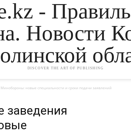
.kz - Правил
на. Новости К
олинской обла
DISCOVER THE ART OF PUBLISHING
 Минобороны: новые специальности и сроки подачи заявлений
е заведения
овые