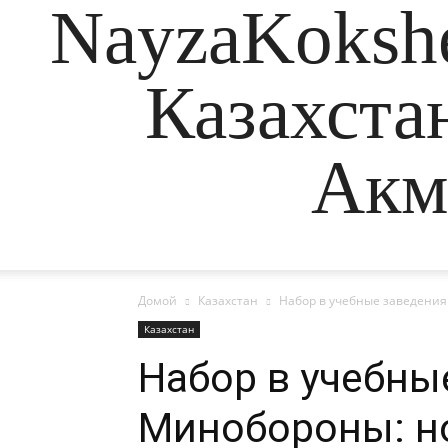
NayzaKokshe
Казахста
Акм
Домой
Казахстан
Набор в учебные заведения
Казахстан
Набор в учебны
Минобороны: н