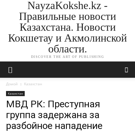
NayzaKokshe.kz -
Правильные новости
Казахстана. Новости
Кокшетау и Акмолинской
области.
DISCOVER THE ART OF PUBLISHING
Домой
Казахстан
Казахстан
МВД РК: Преступная
группа задержана за
разбойное нападение