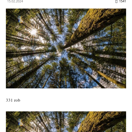
15.02.2024
1541
331 rob