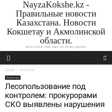
NayzaKokshe.kz -
Правильные новости
Казахстана. Новости
Кокшетау и Акмолинской
области.
DISCOVER THE ART OF PUBLISHING
Домой
Казахстан
Казахстан
Лесопользование под
контролем: прокурорами
СКО выявлены нарушения