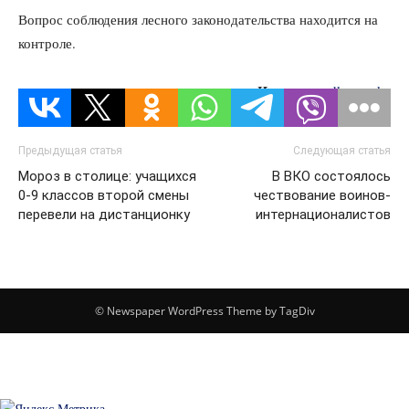
Вопрос соблюдения лесного законодательства находится на
контроле.
Источник:
dknews.kz
Предыдущая статья
Следующая статья
Мороз в столице: учащихся
В ВКО состоялось
0-9 классов второй смены
чествование воинов-
перевели на дистанционку
интернационалистов
© Newspaper WordPress Theme by TagDiv