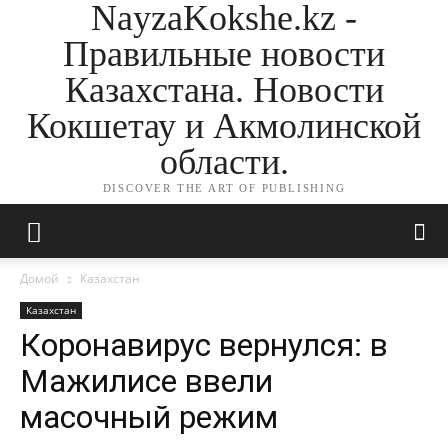
NayzaKokshe.kz -
Правильные новости
Казахстана. Новости
Кокшетау и Акмолинской
области.
DISCOVER THE ART OF PUBLISHING
Домой
Казахстан
Казахстан
Коронавирус вернулся: в
Мажилисе ввели
масочный режим