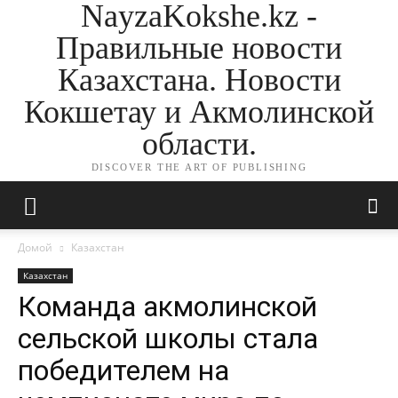
NayzaKokshe.kz -
Правильные новости
Казахстана. Новости
Кокшетау и Акмолинской
области.
DISCOVER THE ART OF PUBLISHING
Домой
Казахстан
Казахстан
Команда акмолинской
сельской школы стала
победителем на