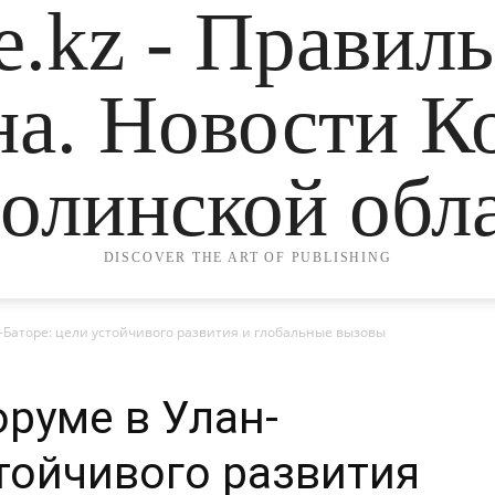
.kz - Правил
на. Новости К
олинской обла
DISCOVER THE ART OF PUBLISHING
-Баторе: цели устойчивого развития и глобальные вызовы
оруме в Улан-
стойчивого развития