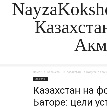
NayzaKokshe
Казахста
Акм
Домой
Казахстан
Казахстан на форуме в Улан
Казахстан
Казахстан на ф
Баторе: цели у