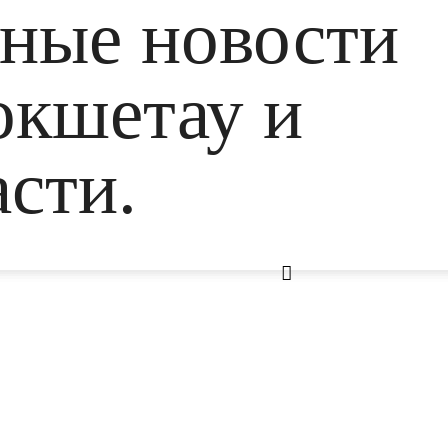
ьные новости
окшетау и
сти.