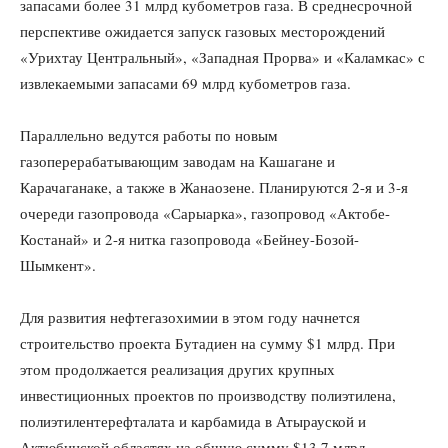
запасами более 31 млрд кубометров газа. В среднесрочной
перспективе ожидается запуск газовых месторождений
«Урихтау Центральный», «Западная Прорва» и «Каламкас» с
извлекаемыми запасами 69 млрд кубометров газа.
Параллельно ведутся работы по новым
газоперерабатывающим заводам на Кашагане и
Карачаганаке, а также в Жанаозене. Планируются 2-я и 3-я
очереди газопровода «Сарыарка», газопровод «Актобе-
Костанай» и 2-я нитка газопровода «Бейнеу-Бозой-
Шымкент».
Для развития нефтегазохимии в этом году начнется
строительство проекта Бутадиен на сумму $1 млрд. При
этом продолжается реализация других крупных
инвестиционных проектов по производству полиэтилена,
полиэтилентерефталата и карбамида в Атырауской и
Актюбинской областях на общую сумму $13,7 млрд.