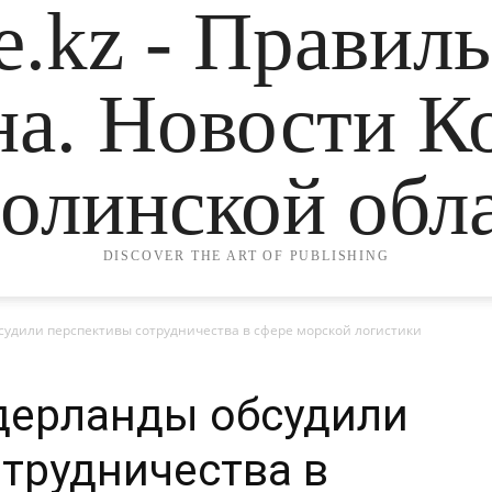
.kz - Правил
на. Новости К
олинской обла
DISCOVER THE ART OF PUBLISHING
судили перспективы сотрудничества в сфере морской логистики
дерланды обсудили
трудничества в