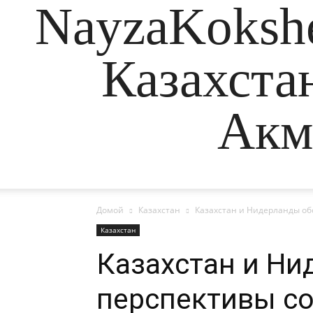
NayzaKokshe
Казахста
Акм
Домой
Казахстан
Казахстан и Нидерланды об
Казахстан
Казахстан и Ни
перспективы со