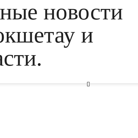
ьные новости
окшетау и
сти.