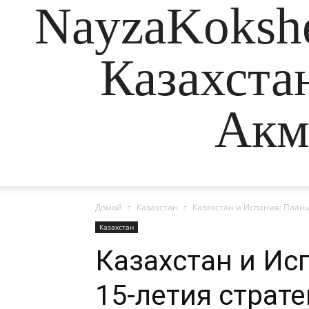
NayzaKokshe
Казахста
Акм
Домой
Казахстан
Казахстан и Испания: Планы
Казахстан
Казахстан и Ис
15-летия страт