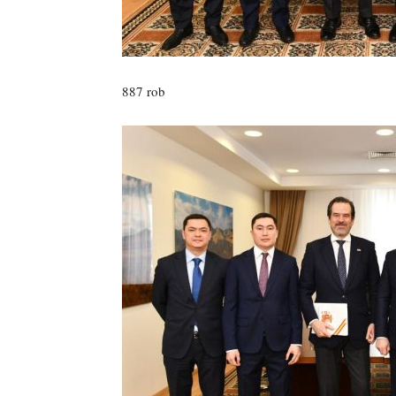
887 rob