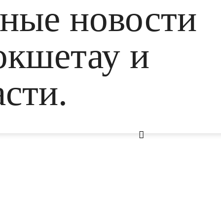
ьные новости
окшетау и
сти.