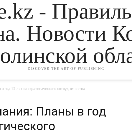
.kz - Правил
на. Новости К
олинской обла
DISCOVER THE ART OF PUBLISHING
 в год 15-летия стратегического сотрудничества
пания: Планы в год
егического