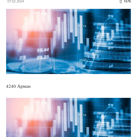
07.02.2024
1676
4240 Арман