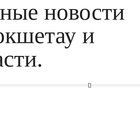
ьные новости
окшетау и
сти.