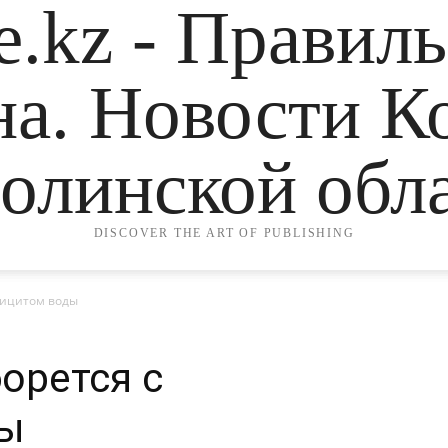
.kz - Правил
на. Новости К
олинской обла
DISCOVER THE ART OF PUBLISHING
фицитом воды
орется с
ды