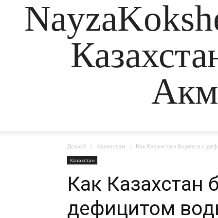
NayzaKokshe
Казахста
Акм
Домой
Казахстан
Как Казахстан борется с де
Казахстан
Как Казахстан б
дефицитом во