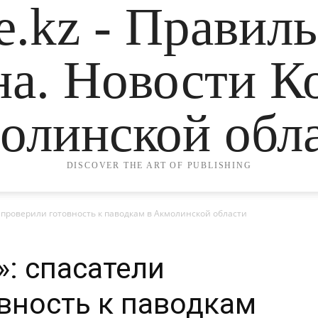
.kz - Правил
на. Новости К
олинской обла
DISCOVER THE ART OF PUBLISHING
 проверили готовность к паводкам в Акмолинской области
»: спасатели
вность к паводкам