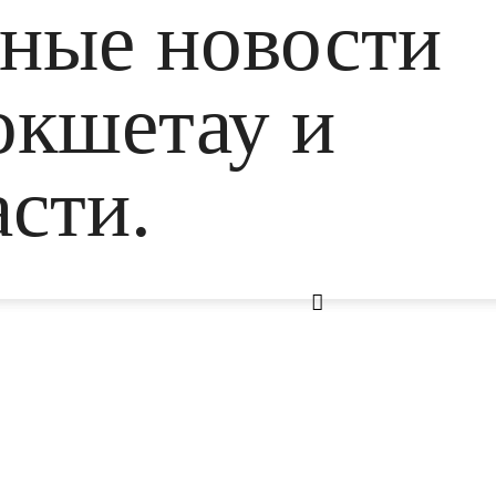
ьные новости
окшетау и
сти.