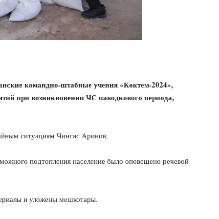
анские командно-штабные учения «Көктем-2024»,
ятий при возникновении ЧС паводкового периода,
айным ситуациям Чингис Аринов.
озможного подтопления население было оповещено речевой
териалы и уложены мешкотары.