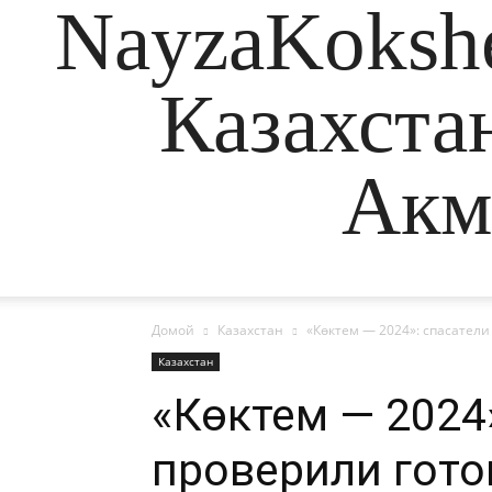
NayzaKokshe
Казахста
Акм
Домой
Казахстан
«Көктем — 2024»: спасатели
Казахстан
«Көктем — 2024
проверили гото