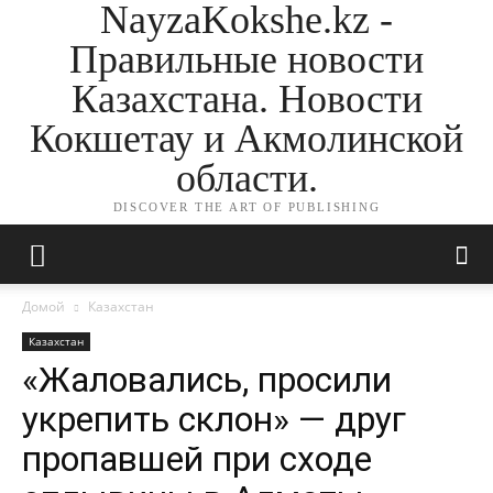
NayzaKokshe.kz -
Правильные новости
Казахстана. Новости
Кокшетау и Акмолинской
области.
DISCOVER THE ART OF PUBLISHING
Домой
Казахстан
Казахстан
«Жаловались, просили
укрепить склон» — друг
пропавшей при сходе