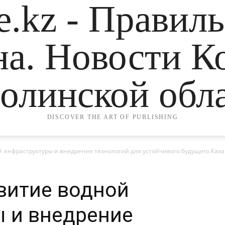
.kz - Правил
на. Новости К
олинской обла
DISCOVER THE ART OF PUBLISHING
й инфраструктуры и внедрение технологий для устойчивого будущего Каз
звитие водной
 и внедрение