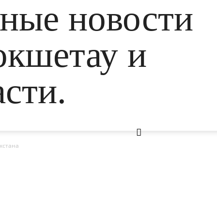
ьные новости
окшетау и
сти.
ахстана