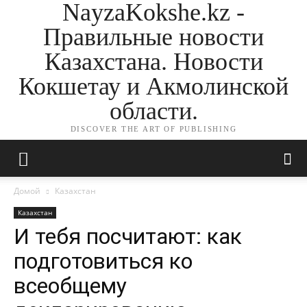
NayzaKokshe.kz -
Правильные новости
Казахстана. Новости
Кокшетау и Акмолинской
области.
DISCOVER THE ART OF PUBLISHING
Домой
Казахстан
Казахстан
И тебя посчитают: как
подготовиться ко
всеобщему