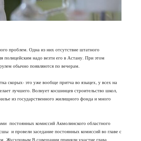
ого проблем. Одна из них отсутствие штатного
ля полицейским надо везти его в Астану. При этом
 рулем обычно появляются по вечерам.
тка скорых- это уже вообще притча во языцех, у всех на
елает лучшего. Волнует косшинцев строительство школ,
илье из государственного жилищного фонда и много
нами постоянных комиссий Акмолинского областного
сшы и провели заседание постоянных комиссий во главе с
ом Жусуповым В совещании приняли участие глава