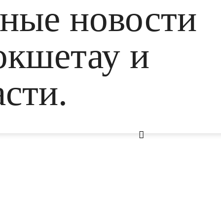
ьные новости
окшетау и
сти.