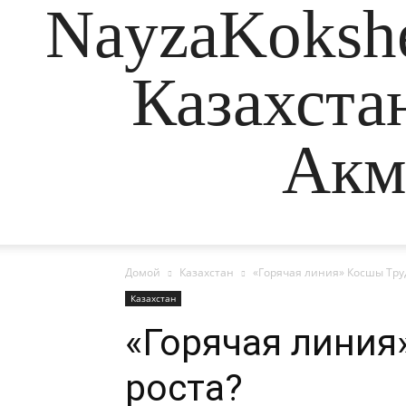
NayzaKokshe
Казахста
Акм
Домой
Казахстан
«Горячая линия» Косшы Тру
Казахстан
«Горячая линия
роста?