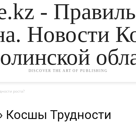
.kz - Правил
на. Новости К
олинской обла
DISCOVER THE ART OF PUBLISHING
дности роста?
» Косшы Трудности