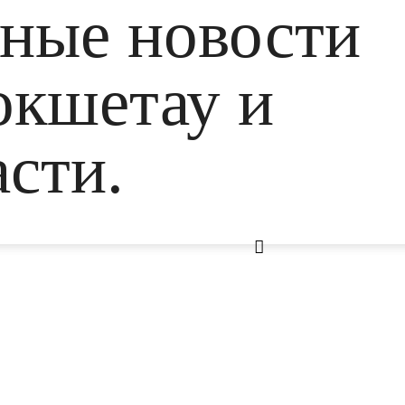
ьные новости
окшетау и
сти.