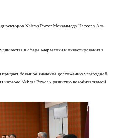
а директоров Nebras Power Мохаммеда Нассера Аль-
дничества в сфере энергетики и инвестирования в
н придает большое значение достижению углеродной
ил интерес Nebras Power к развитию возобновляемой