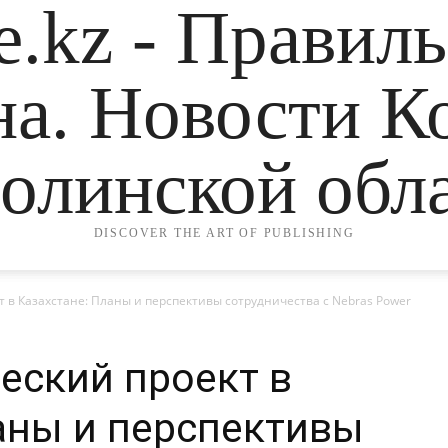
.kz - Правил
на. Новости К
олинской обла
DISCOVER THE ART OF PUBLISHING
 в Казахстане: Планы и перспективы сотрудничества с Nebras Power
еский проект в
аны и перспективы