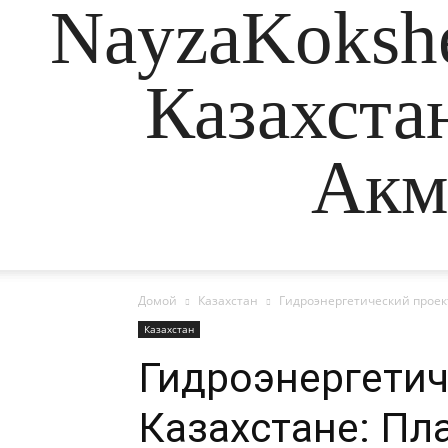
NayzaKokshe
Казахста
Акм
Домой
Казахстан
Гидроэнергетический проект
Казахстан
Гидроэнергетич
Казахстане: Пл