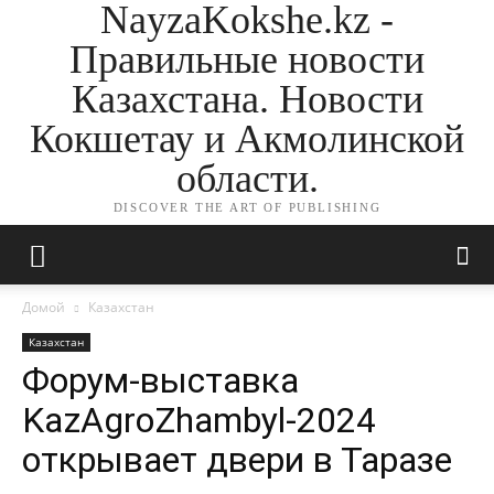
NayzaKokshe.kz -
Правильные новости
Казахстана. Новости
Кокшетау и Акмолинской
области.
DISCOVER THE ART OF PUBLISHING
Домой
Казахстан
Казахстан
Форум-выставка
KazAgroZhambyl-2024
открывает двери в Таразе