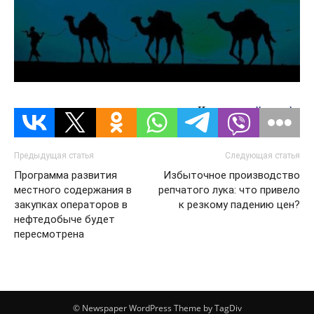
Источник:
dknews.kz
Предыдущая статья
Следующая статья
Программа развития
Избыточное производство
местного содержания в
репчатого лука: что привело
закупках операторов в
к резкому падению цен?
нефтедобыче будет
пересмотрена
© Newspaper WordPress Theme by TagDiv