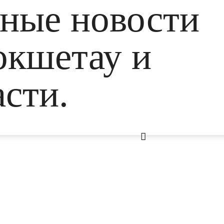
ьные новости
окшетау и
сти.