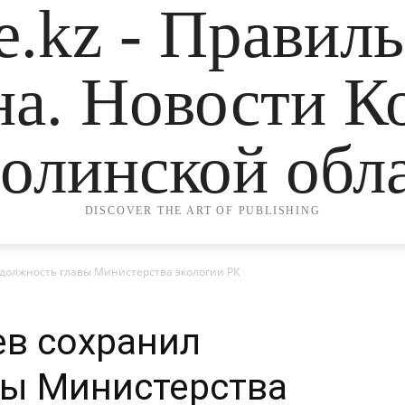
.kz - Правил
на. Новости К
олинской обла
DISCOVER THE ART OF PUBLISHING
должность главы Министерства экологии РК
ев сохранил
вы Министерства