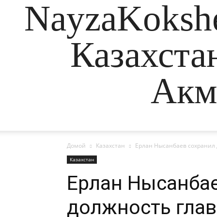
NayzaKokshe
Казахста
Акм
Домой
Казахстан
Ерлан Нысанбаев сохранил 
Казахстан
Ерлан Нысанба
должность гла