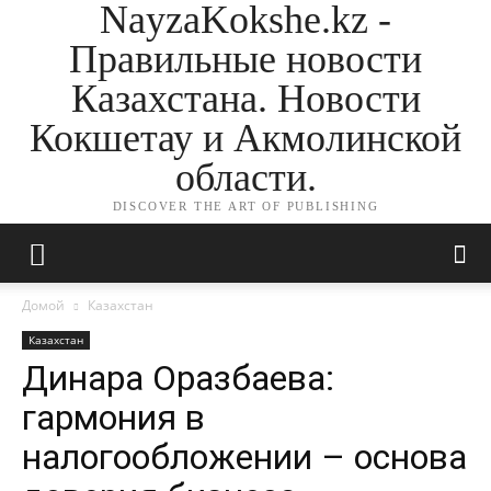
NayzaKokshe.kz -
Правильные новости
Казахстана. Новости
Кокшетау и Акмолинской
области.
DISCOVER THE ART OF PUBLISHING
Домой
Казахстан
Казахстан
Динара Оразбаева:
гармония в
налогообложении – основа