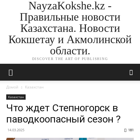
NayzaKokshe.kz -
Правильные новости
Казахстана. Новости
Кокшетау и Акмолинской
области.
DISCOVER THE ART OF PUBLISHING
Домой
Казахстан
Казахстан
Что ждет Степногорск в
паводкоопасный сезон ?
14.03.2025
181