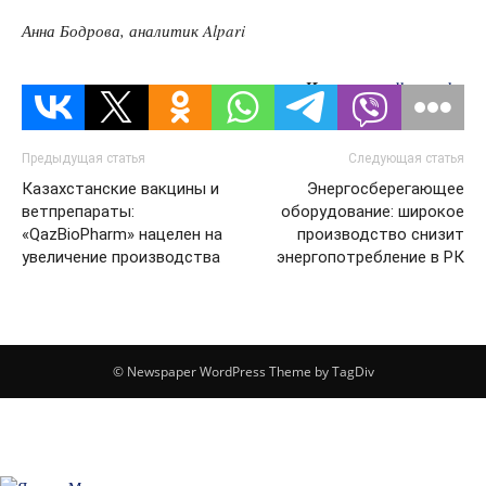
Анна Бодрова, аналитик Alpari
Источник:
dknews.kz
Предыдущая статья
Следующая статья
Казахстанские вакцины и
Энергосберегающее
ветпрепараты:
оборудование: широкое
«QazBioPharm» нацелен на
производство снизит
увеличение производства
энергопотребление в РК
© Newspaper WordPress Theme by TagDiv