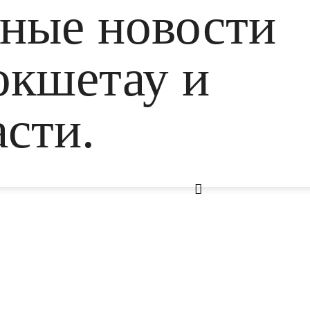
ьные новости
окшетау и
сти.