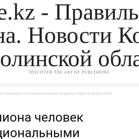
.kz - Правил
на. Новости К
олинской обла
DISCOVER THE ART OF PUBLISHING
ек занимаются национальными видами спорта в Казахстане
лиона человек
циональными