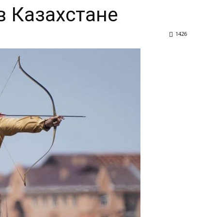
в Казахстане
1426