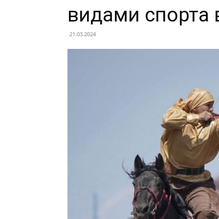
видами спорта 
21.03.2024