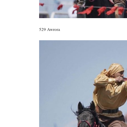
529 Awrora