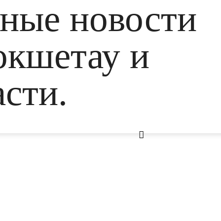
ьные новости
окшетау и
сти.