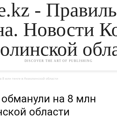
.kz - Правил
на. Новости К
олинской обла
DISCOVER THE ART OF PUBLISHING
 8 млн тенге в Акмолинской области
обманули на 8 млн
нской области