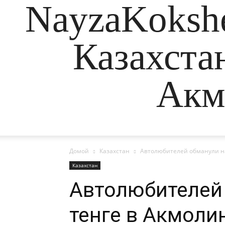
NayzaKokshe
Казахста
Акм
Домой
Казахстан
Автолюбителей обманули на
Казахстан
Автолюбителей 
тенге в Акмоли