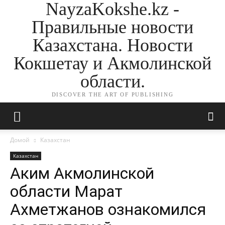
NayzaKokshe.kz -
Правильные новости
Казахстана. Новости
Кокшетау и Акмолинской
области.
DISCOVER THE ART OF PUBLISHING
Домой
Казахстан
Казахстан
Аким Акмолинской
области Марат
Ахметжанов ознакомился