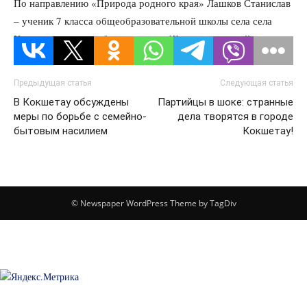
По направлению «Природа родного края» Лашков Станислав
– ученик 7 класса общеобразовательной школы села села
Кировское отдела образования по Жаксынскому району.
Предыдущая статья
Следующая статья
В Кокшетау обсуждены
Партийцы в шоке: странные
меры по борьбе с семейно-
дела творятся в городе
бытовым насилием
Кокшетау!
© Newspaper WordPress Theme by TagDiv