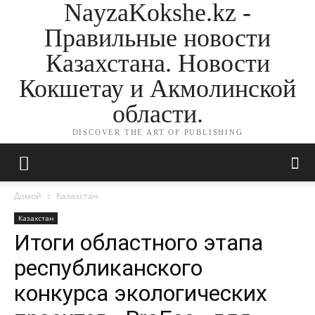
NayzaKokshe.kz -
Правильные новости
Казахстана. Новости
Кокшетау и Акмолинской
области.
DISCOVER THE ART OF PUBLISHING
Домой
Казахстан
Казахстан
Итоги областного этапа
республиканского
конкурса экологических