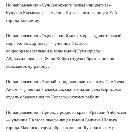
По направлению «Лучшая экологическая инициатива»
Кучуков Касымхан — ученик 8 класса школы-лицея № 6
города Кокшетау;
По направлению «Окружающий меня мир — удивительный
мир» Көпжасар Іңкәр — ученица 5 класса
общеобразовательной школы имени Губайдуллы
Абдрахманова села Жана Кийма отдела образования по
Жаксынскому району;
По направлению «Чистый город начинается с вас» Сембаева
Айым — ученица 7 класса школы-гимназии села Коргалжын
отдела образования по Коргалжынскому району;
По направлению «Природа родного края» Уранбай Ұлболсын
— ученица 7 класса школы-лицея имени Балуана Шолака
города Макинск отдела образования по Буландынскому