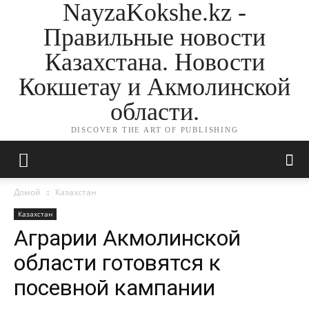
NayzaKokshe.kz -
Правильные новости
Казахстана. Новости
Кокшетау и Акмолинской
области.
DISCOVER THE ART OF PUBLISHING
Домой
Казахстан
Казахстан
Аграрии Акмолинской
области готовятся к
посевной кампании