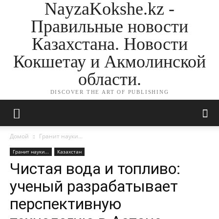
NayzaKokshe.kz -
Правильные новости
Казахстана. Новости
Кокшетау и Акмолинской
области.
DISCOVER THE ART OF PUBLISHING
Домой
Гранит науки...
Гранит науки...
Казахстан
Чистая вода и топливо:
ученый разрабатывает
перспективную